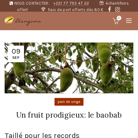
NOUS CONTACTER:
+221 77 793 47 22
échantillons
offert
frais de port offerts dès 80 €
0
09
SEP
pain de singe
Un fruit prodigieux: le baobab
Taillé pour les records