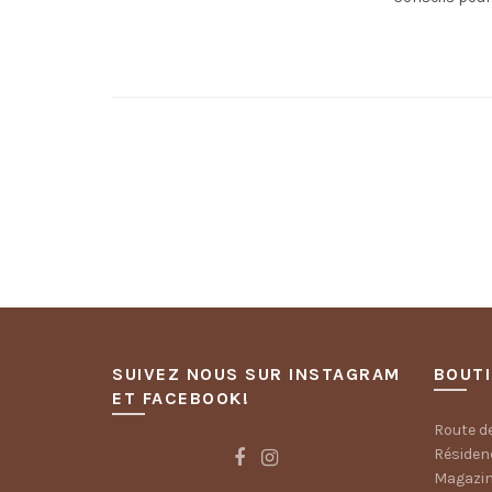
SUIVEZ NOUS SUR INSTAGRAM
BOUT
ET FACEBOOK!
Route de
Résiden
Magazin