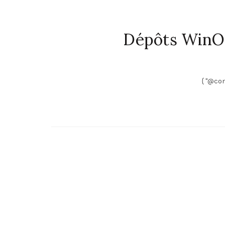
Dépôts WinOui
{ "@con