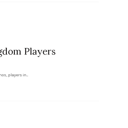
ngdom Players
s, players in...