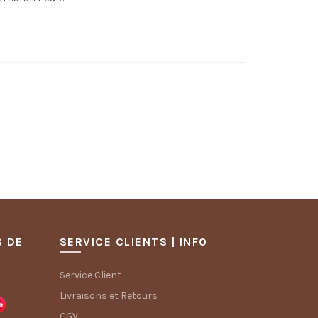
S DE
SERVICE CLIENTS | INFO
Service Client
Livraisons et Retours
CGV