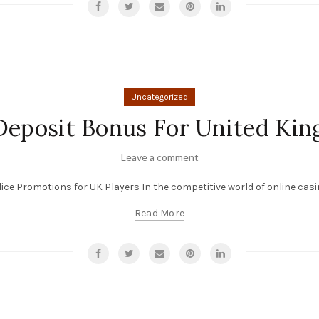
Uncategorized
Deposit Bonus For United Ki
Leave a comment
ice Promotions for UK Players In the competitive world of online casino
Read More