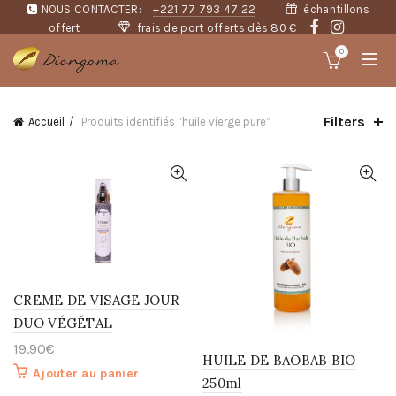
NOUS CONTACTER:
+221 77 793 47 22
échantillons
offert
frais de port offerts dès 80 €
0
Filters
Accueil
Produits identifiés “huile vierge pure”
CREME DE VISAGE JOUR
DUO VÉGÉTAL
19.90
€
HUILE DE BAOBAB BIO
Ajouter au panier
250ml