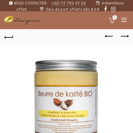
NOUS CONTACTER:
+221 77 793 47 22
échantillons
offert
frais de port offerts dès 80 €
0