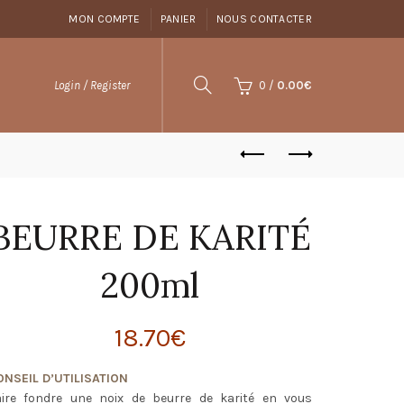
MON COMPTE
PANIER
NOUS CONTACTER
0
/
0.00
€
Login / Register
BEURRE DE KARITÉ
200ml
18.70
€
ONSEIL D’UTILISATION
aire fondre une noix de beurre de karité en vous