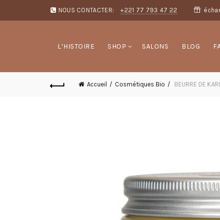
NOUS CONTACTER:
+221 77 793 47 22
échan
L’HISTOIRE
SHOP
SALONS
BLOG
F
Accueil
Cosmétiques Bio
BEURRE DE KAR