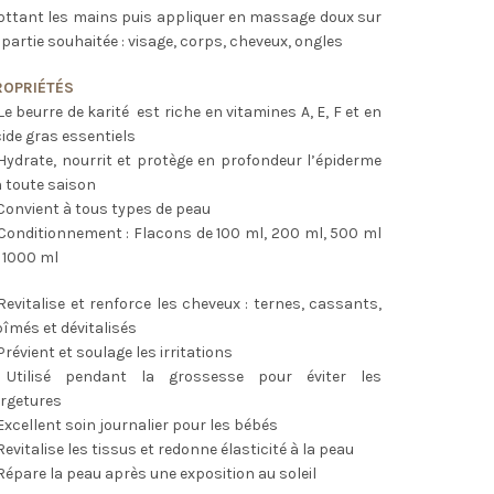
ottant les mains puis appliquer en massage doux sur
 partie souhaitée : visage, corps, cheveux, ongles
ROPRIÉTÉS
e beurre de karité est riche en vitamines A, E, F et en
ide gras essentiels
ydrate, nourrit et protège en profondeur l’épiderme
 toute saison
onvient à tous types de peau
Conditionnement : Flacons de 100 ml, 200 ml, 500 ml
 1000 ml
evitalise et renforce les cheveux : ternes, cassants,
îmés et dévitalisés
révient et soulage les irritations
Utilisé pendant la grossesse pour éviter les
rgetures
xcellent soin journalier pour les bébés
evitalise les tissus et redonne élasticité à la peau
épare la peau après une exposition au soleil