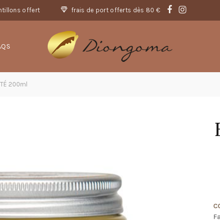
tillons offert
frais de port offerts dès 80 €
AQS
ITÉ 200ml
C
F