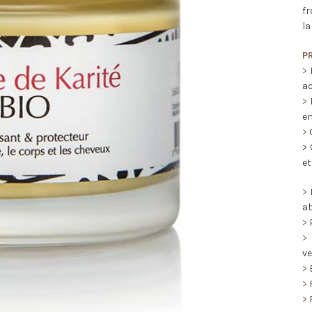
fr
la
P
>
L
ac
>
H
en
>
C
> 
et
>
R
ab
>
P
>
ve
>
E
>
R
>
R