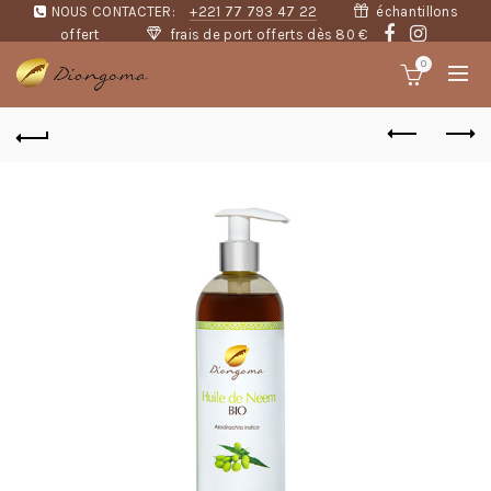
NOUS CONTACTER:
+221 77 793 47 22
échantillons
offert
frais de port offerts dès 80 €
0