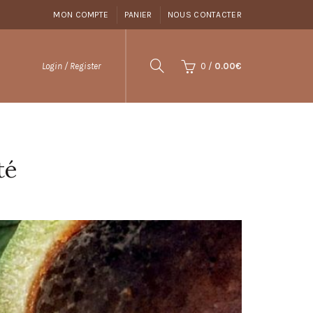
MON COMPTE
PANIER
NOUS CONTACTER
0
/
0.00
€
Login / Register
té