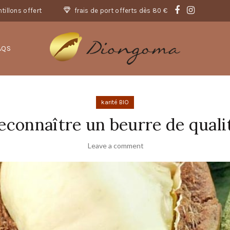
tillons offert
frais de port offerts dès 80 €
AQS
karité BIO
econnaître un beurre de quali
Leave a comment