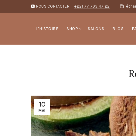
NOUS CONTACTER:
+221 77 793 47 22
échan
L’HISTOIRE
SHOP
SALONS
BLOG
F
R
10
MAI