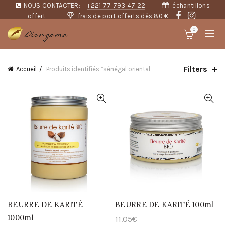
NOUS CONTACTER:
+221 77 793 47 22
échantillons
offert
frais de port offerts dès 80 €
0
Filters
Accueil
Produits identifiés “sénégal oriental”
BEURRE DE KARITÉ
BEURRE DE KARITÉ 100ml
1000ml
11.05
€