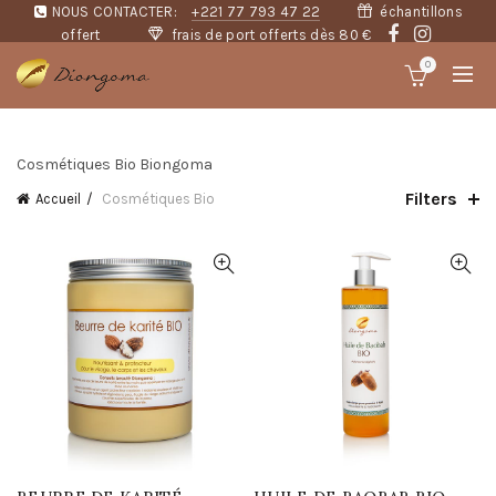
NOUS CONTACTER:
+221 77 793 47 22
échantillons
offert
frais de port offerts dès 80 €
0
Cosmétiques Bio Biongoma
Filters
Accueil
Cosmétiques Bio