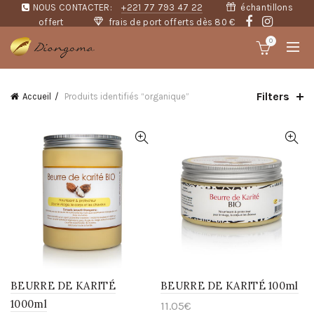
NOUS CONTACTER:
+221 77 793 47 22
échantillons
offert
frais de port offerts dès 80 €
0
Filters
Accueil
Produits identifiés “organique”
BEURRE DE KARITÉ
BEURRE DE KARITÉ 100ml
1000ml
11.05
€