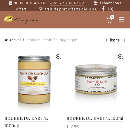
NOUS CONTACTER:
+221 77 793 47 22
échantillons
offert
frais de port offerts dès 80 €
0
Filters
Accueil
Produits identifiés “organique”
BEURRE DE KARITÉ
BEURRE DE KARITÉ 100ml
1000ml
11.05
€